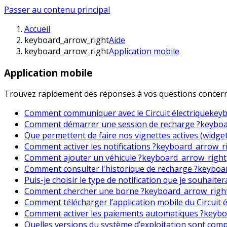
Passer au contenu principal
Accueil
keyboard_arrow_right
Aide
keyboard_arrow_right
Application mobile
Application mobile
Trouvez rapidement des réponses à vos questions concernan
Comment communiquer avec le Circuit électrique
keyb
Comment démarrer une session de recharge ?
keyboa
Que permettent de faire nos vignettes actives (widget
Comment activer les notifications ?
keyboard_arrow_r
Comment ajouter un véhicule ?
keyboard_arrow_right
Comment consulter l'historique de recharge ?
keyboa
Puis-je choisir le type de notification que je souhaiter
Comment chercher une borne ?
keyboard_arrow_righ
Comment télécharger l’application mobile du Circuit é
Comment activer les paiements automatiques ?
keybo
Quelles versions du système d’exploitation sont compat